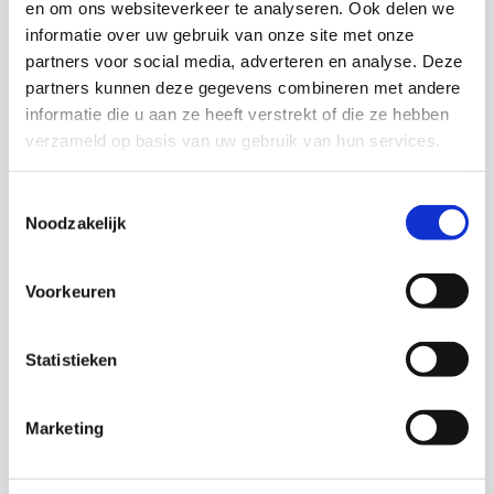
en om ons websiteverkeer te analyseren. Ook delen we
informatie over uw gebruik van onze site met onze
Dick Oudenampsen
partners voor social media, adverteren en analyse. Deze
partners kunnen deze gegevens combineren met andere
Trudi Nederland
informatie die u aan ze heeft verstrekt of die ze hebben
verzameld op basis van uw gebruik van hun services.
Esmy Kromontono
Toestemmingsselectie
Noodzakelijk
R. Pepels
Voorkeuren
R. Sonneveld
Statistieken
M. Stukstette
Marketing