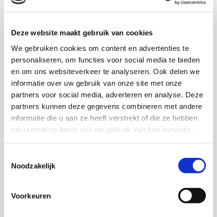
Download publicatie
Deze website maakt gebruik van cookies
We gebruiken cookies om content en advertenties te
personaliseren, om functies voor social media te bieden
en om ons websiteverkeer te analyseren. Ook delen we
informatie over uw gebruik van onze site met onze
Onderzoekers
partners voor social media, adverteren en analyse. Deze
partners kunnen deze gegevens combineren met andere
Nanne Boonstra
informatie die u aan ze heeft verstrekt of die ze hebben
verzameld op basis van uw gebruik van hun services.
Harrie Jonkman
Toestemmingsselectie
Senior onderzoeker
Noodzakelijk
Huub Braam
Voorkeuren