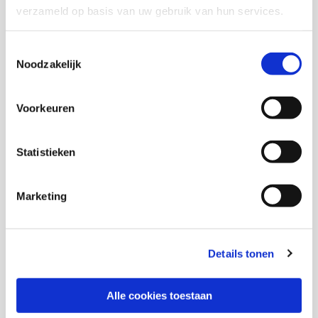
verzameld op basis van uw gebruik van hun services.
Onderzoekers
Toestemmingsselectie
Noodzakelijk
Marjolein Goderie
Voorkeuren
Statistieken
Thema's
Marketing
Jeugdhulp
Details tonen
Deel deze publicatie op:
Alle cookies toestaan