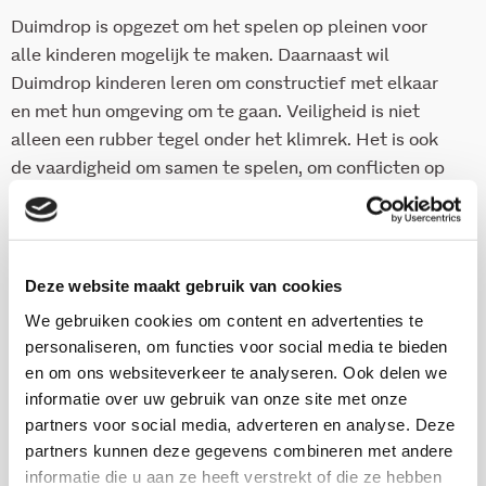
Duimdrop is opgezet om het spelen op pleinen voor
alle kinderen mogelijk te maken. Daarnaast wil
Duimdrop kinderen leren om constructief met elkaar
en met hun omgeving om te gaan. Veiligheid is niet
alleen een rubber tegel onder het klimrek. Het is ook
de vaardigheid om samen te spelen, om conflicten op
een constructieve wijze te hanteren, zodat ruzies geen
vetes worden. Het blijkt een succesvolle aanpak te
zijn. Een plein wordt weer een plek waar alle kinderen
kunnen spelen, de betrokkenheid van ouders,
Deze website maakt gebruik van cookies
buurtbewoners en instellingen in de buurt wordt
We gebruiken cookies om content en advertenties te
vergroot en er wordt een duidelijke bijdrage geleverd
personaliseren, om functies voor social media te bieden
aan de vergroting van de veiligheid en de leefbaarheid
en om ons websiteverkeer te analyseren. Ook delen we
van de buurt. Het rapport is een beschrijving van
informatie over uw gebruik van onze site met onze
Duimdrop, waarin ook aandacht wordt besteed aan de
partners voor social media, adverteren en analyse. Deze
partners kunnen deze gegevens combineren met andere
vraag hoe de kwaliteit van deze manier van werken
informatie die u aan ze heeft verstrekt of die ze hebben
behouden kan blijven.