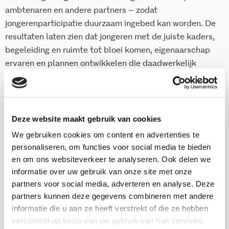
ambtenaren en andere partners – zodat
jongerenparticipatie duurzaam ingebed kan worden. De
resultaten laten zien dat jongeren met de juiste kaders,
begeleiding en ruimte tot bloei komen, eigenaarschap
ervaren en plannen ontwikkelen die daadwerkelijk
impact hebben in hun buurt.
Om dit ook in vervolginitiatieven te ondersteunen,
biedt de handreiking inspirerende voorbeelden,
Deze website maakt gebruik van cookies
praktische tips en een checklist aan voor iedereen die
We gebruiken cookies om content en advertenties te
met jongerenparticipatie aan de slag wil – van
personaliseren, om functies voor social media te bieden
gemeenten en scholen tot jongerenwerkers en
en om ons websiteverkeer te analyseren. Ook delen we
maatschappelijke organisaties
informatie over uw gebruik van onze site met onze
partners voor social media, adverteren en analyse. Deze
partners kunnen deze gegevens combineren met andere
Download publicatie
informatie die u aan ze heeft verstrekt of die ze hebben
verzameld op basis van uw gebruik van hun services.