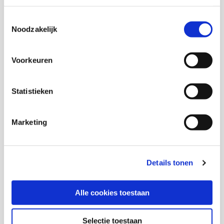
Toestemmingsselectie
Noodzakelijk
Onderzoekers
Voorkeuren
Marjolijn Distelbrink
Statistieken
Senior onderzoeker
Marketing
Rominique van Rhemen
Details tonen
Onderzoeker
Alle cookies toestaan
E. Daw
Selectie toestaan