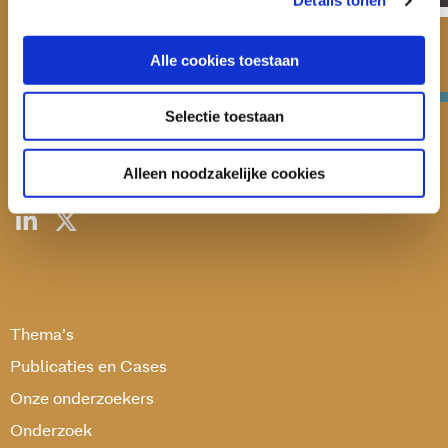
Details tonen
Verwey-Jonker Instituut
Alle cookies toestaan
Giessenplein 59 C
3522 KE Utrecht
Selectie toestaan
030 230 07 99
secr@verwey-jonker.nl
Alleen noodzakelijke cookies
Thema’s
Publicaties en Cases
Onze onderzoekers
Onderzoek