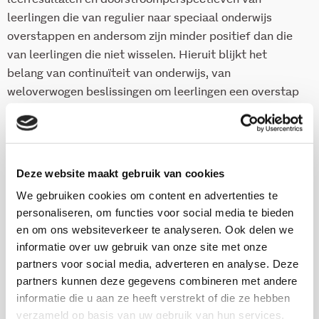
leerlingen die van regulier naar speciaal onderwijs
overstappen en andersom zijn minder positief dan die
van leerlingen die niet wisselen. Hieruit blijkt het
belang van continuïteit van onderwijs, van
weloverwogen beslissingen om leerlingen een overstap
te laten maken, en van goede begeleiding van
leerlingen die toch een wisseling van onderwijsvorm
doormaken.
Deze website maakt gebruik van cookies
Behoefte aan inzichten van
We gebruiken cookies om content en advertenties te
langdurige effecten
personaliseren, om functies voor social media te bieden
en om ons websiteverkeer te analyseren. Ook delen we
De onderzoekers concluderen dat er nog gebrek aan
informatie over uw gebruik van onze site met onze
inzichten in langdurige effecten, verklarende factoren
partners voor social media, adverteren en analyse. Deze
en de impact van beleidsveranderingen. In het rapport
partners kunnen deze gegevens combineren met andere
worden aanbevelingen gedaan voor de praktijk en voor
informatie die u aan ze heeft verstrekt of die ze hebben
vervolgonderzoek.
verzameld op basis van uw gebruik van hun services.