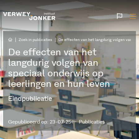
Websi
talen
|
|
Zoek in publicaties
De effecten van het langdurig volgen van spe
De effecten van het
langdurig volgen van
speciaal onderwijs op
leerlingen en hun leven
Eindpublicatie
Gepubliceerd op: 23-07-25
Publicaties