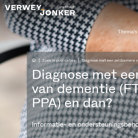
Thema’s
|
|
Zoek in publicaties
Diagnose met een zeldzamere v
Diagnose met ee
van dementie (F
PPA) en dan?
Informatie- en ondersteuningsbeh