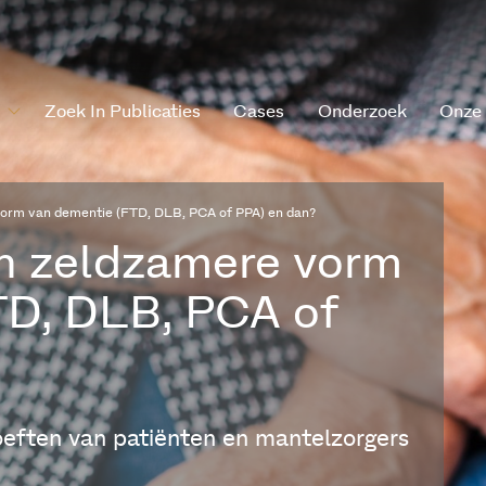
Zoek In Publicaties
Cases
Onderzoek
Onze
orm van dementie (FTD, DLB, PCA of PPA) en dan?
n zeldzamere vorm
TD, DLB, PCA of
oeften van patiënten en mantelzorgers