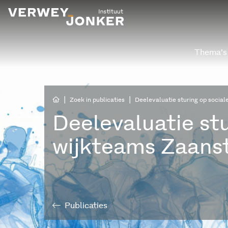
Thema’s
|
|
Zoek in publicaties
Deelevaluatie sturing op socia
Deelevaluatie stu
wijkteams Zaans
Publicaties