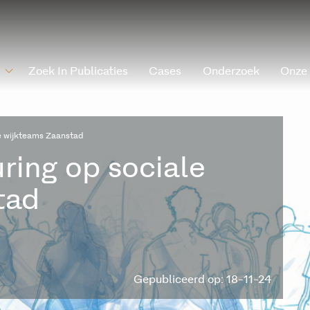
Zoek In Publicaties
Cases
Onderzoek
Onze
le wijkteams Zaanstad
ring op sociale
tad
Gepubliceerd op: 18-11-24