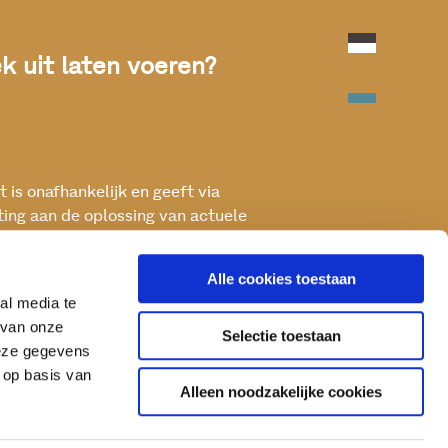
 uit laten voeren?
 is onafhankelijk en geeft via
ting aan de oplossing van actuele
ken met het oog op een betere, vitale
Alle cookies toestaan
al media te
 van onze
Selectie toestaan
deze gegevens
 op basis van
Alleen noodzakelijke cookies