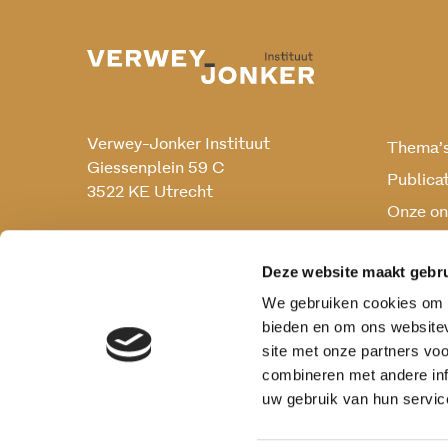
Verwey-Jonker Instituut
Thema’
Giessenplein 59 C
Publica
3522 KE Utrecht
Onze on
Onderz
030 230 07 99
secr@verwey-jonker.nl
Deze website maakt gebru
We gebruiken cookies om c
bieden en om ons websitev
site met onze partners vo
combineren met andere inf
uw gebruik van hun servic