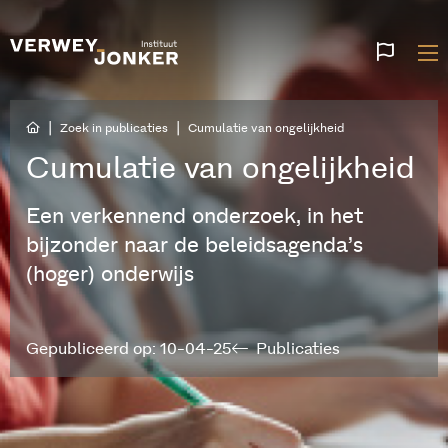
Websi
talen
|
|
Zoek in publicaties
Cumulatie van ongelijkheid
Cumulatie van ongelijkheid
Een verkennend onderzoek, in het
bijzonder naar de beleidsagenda’s
(hoger) onderwijs
Gepubliceerd op: 10-04-25
Publicaties