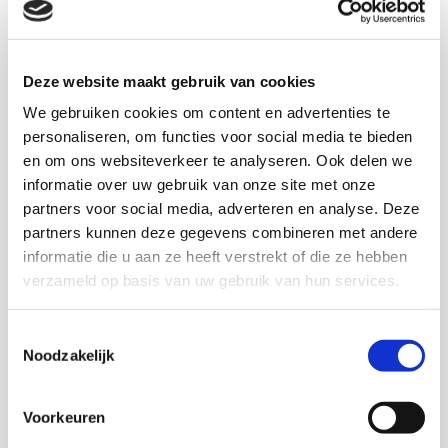
ongelijkheid, hoewel er impliciet wel wordt verwezen
naar intergenerationele cumulatie door studenten te
typeren naar hun sociaaleconomische of etnische
Deze website maakt gebruik van cookies
achtergrond en hun benadeling op basis hiervan.
We gebruiken cookies om content en advertenties te
Beleidsimplicaties
personaliseren, om functies voor social media te bieden
Het door ons opgestelde analysekader kan
en om ons websiteverkeer te analyseren. Ook delen we
beleidsmakers ondersteunen die zich buigen over de
informatie over uw gebruik van onze site met onze
preventie en aanpak van cumulatie van sociale
partners voor social media, adverteren en analyse. Deze
partners kunnen deze gegevens combineren met andere
ongelijkheid. Rekening houden met de cumulatie van
informatie die u aan ze heeft verstrekt of die ze hebben
ongelijkheid in beleidsvorming is cruciaal voor het
verzameld op basis van uw gebruik van hun services.
effectief aanpakken van ongelijkheid. Als
beleidsmakers geen rekening houden met de manieren
Toestemmingsselectie
waarop ongelijkheid zich op verschillende manieren
Noodzakelijk
kan ophopen en versterken, zullen beleidsmaatregelen
mogelijk tekortschieten in het voorkomen en
bestrijden ervan.
Voorkeuren