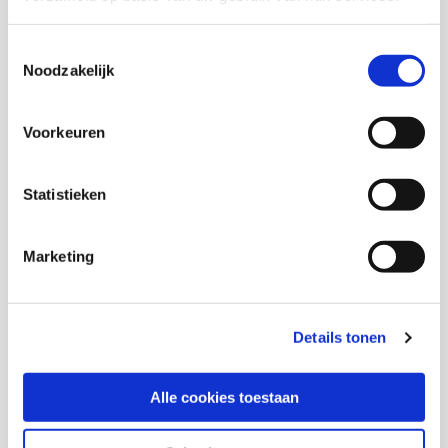
In samenwerking met
Toestemmingsselectie
A. Jansen
Noodzakelijk
C. Caanen
Voorkeuren
Statistieken
Thema's
Gezondheid en zorg
Marketing
Details tonen
Deel deze publicatie op:
Alle cookies toestaan