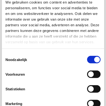
Download deze publicatie
We gebruiken cookies om content en advertenties te
personaliseren, om functies voor social media te bieden
en om ons websiteverkeer te analyseren. Ook delen we
informatie over uw gebruik van onze site met onze
partners voor social media, adverteren en analyse. Deze
Onderzoekers
partners kunnen deze gegevens combineren met andere
informatie die u aan ze heeft verstrekt of die ze hebben
verzameld op basis van uw gebruik van hun services.
Toestemmingsselectie
Marian van der Klein
Noodzakelijk
Senior onderzoeker
Voorkeuren
Dick Oudenampsen
Statistieken
Freek Hermens
Marketing
Anna Jansma