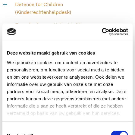
Defence for Children
(Kinderrechtenhelpdesk)
Expertisebureau Helse Liefde
Expertisecentrum Mensenhandel en
(jeugd)Prostitutie
Deze website maakt gebruik van cookies
Fairwork
We gebruiken cookies om content en advertenties te
personaliseren, om functies voor social media te bieden
Femmes for Freedom
en om ons websiteverkeer te analyseren. Ook delen we
Fier
informatie over uw gebruik van onze site met onze
partners voor social media, adverteren en analyse. Deze
Geweld tegen vrouwen melden
partners kunnen deze gegevens combineren met andere
informatie die u aan ze heeft verstrekt of die ze hebben
Helpwanted
verzameld op basis van uw gebruik van hun services.
In je bol
Toestemmingsselectie
Jongeren Hulp Online