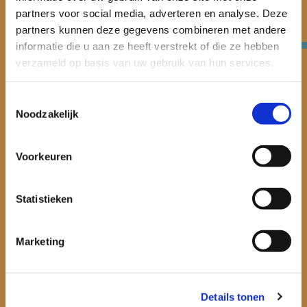
Verwey-Jonker Instituut
partners voor social media, adverteren en analyse. Deze
Giessenplein 59 C
partners kunnen deze gegevens combineren met andere
3522 KE Utrecht
informatie die u aan ze heeft verstrekt of die ze hebben
verzameld op basis van uw gebruik van hun services.
030 230 07 99
secr@verwey-jonker.nl
Toestemmingsselectie
Noodzakelijk
Voorkeuren
Statistieken
Thema’s
Publicaties en Cases
Marketing
Onze onderzoekers
Onderzoek
Details tonen