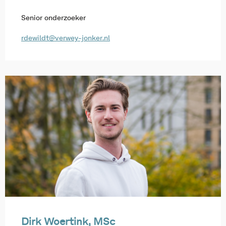
Senior onderzoeker
rdewildt@verwey-jonker.nl
Dirk Woertink, MSc