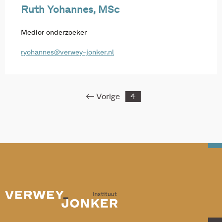
Ruth Yohannes, MSc
Medior onderzoeker
ryohannes@verwey-jonker.nl
Vorige
4