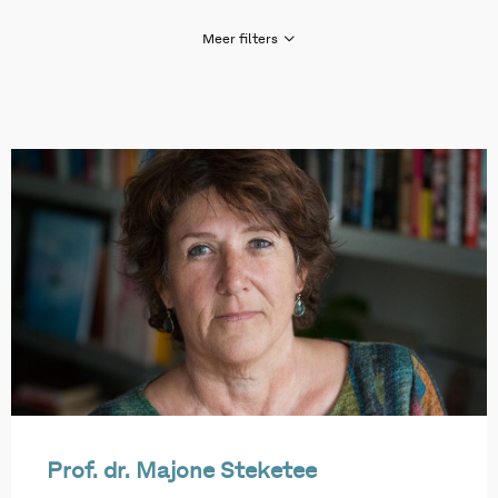
Meer filters
Gezondheid en zorg
Huiselijk geweld en kindermishandeling
Inburgering nieuwkomers
Jeugd en opvoeding
Jeugdhulp
Ondermijning, criminaliteit en veiligheid
Onderwijs en ontwikkeling
Overig
Polarisatie en verbinding
Sociaal domein
Prof. dr. Majone Steketee
Wet inburgering 2021