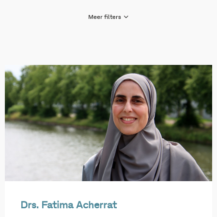
Meer filters
Gezondheid en zorg
Huiselijk geweld en kindermishandeling
Inburgering nieuwkomers
Jeugd en opvoeding
Jeugdhulp
Ondermijning, criminaliteit en veiligheid
Onderwijs en ontwikkeling
Overig
Polarisatie en verbinding
Sociaal domein
Drs. Fatima Acherrat
Wet inburgering 2021