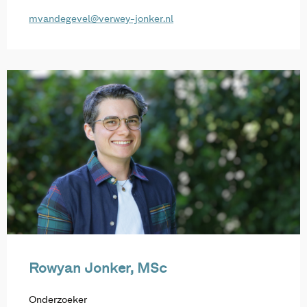
mvandegevel@verwey-jonker.nl
Rowyan Jonker, MSc
Onderzoeker