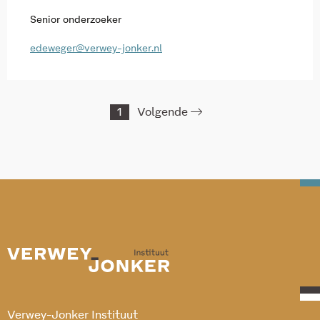
Senior onderzoeker
edeweger@verwey-jonker.nl
1
Volgende
Verwey-Jonker Instituut