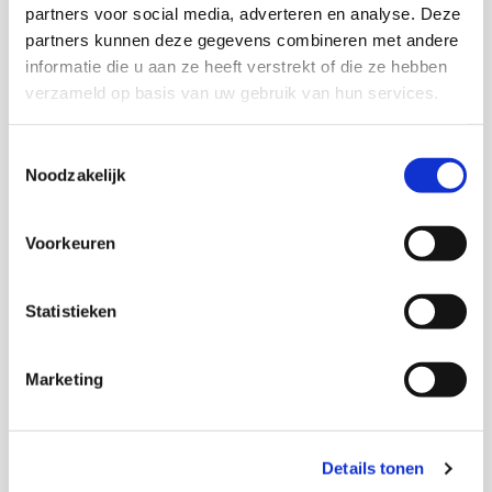
partners voor social media, adverteren en analyse. Deze
mvanderklein@verwey-jonker.nl
partners kunnen deze gegevens combineren met andere
informatie die u aan ze heeft verstrekt of die ze hebben
verzameld op basis van uw gebruik van hun services.
Toestemmingsselectie
Noodzakelijk
Voorkeuren
Statistieken
Marketing
Dr. Tamara A. Kool
Details tonen
Senior onderzoeker