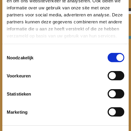
en om ons websiteverkeer te analyseren. Ook delen we
informatie over uw gebruik van onze site met onze
partners voor social media, adverteren en analyse. Deze
Verwey-Jonker Instituut
partners kunnen deze gegevens combineren met andere
Giessenplein 59 C
informatie die u aan ze heeft verstrekt of die ze hebben
3522 KE Utrecht
verzameld op basis van uw gebruik van hun services.
030 230 07 99
Toestemmingsselectie
secr@verwey-jonker.nl
Noodzakelijk
Voorkeuren
Statistieken
Thema’s
Marketing
Publicaties en Cases
Onze onderzoekers