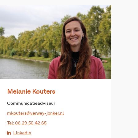
Melanie Kouters
Communicatieadviseur
mkouters@verwey-jonker.nl
Tel: 06 29 50 42 65
Linkedin