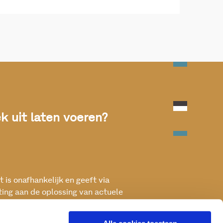
 uit laten voeren?
 is onafhankelijk en geeft via
ting aan de oplossing van actuele
ken met het oog op een betere, vitale