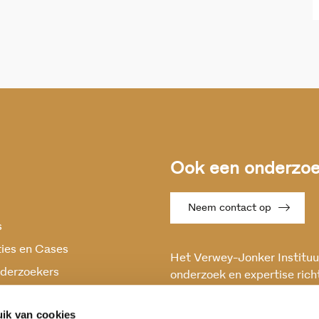
Ook een onderzoek
Neem contact op
s
ties en Cases
Het Verwey-Jonker Instituut
derzoekers
onderzoek en expertise rich
maatschappelijke vraagstuk
oek
en stabiele samenleving.
ik van cookies