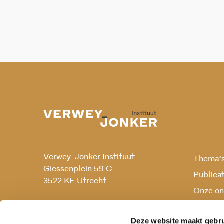
Verwey-Jonker Instituut
Thema’
Giessenplein 59 C
Publica
3522 KE Utrecht
Onze on
Onderz
030 230 07 99
secr@verwey-jonker.nl
Deze website maakt gebru