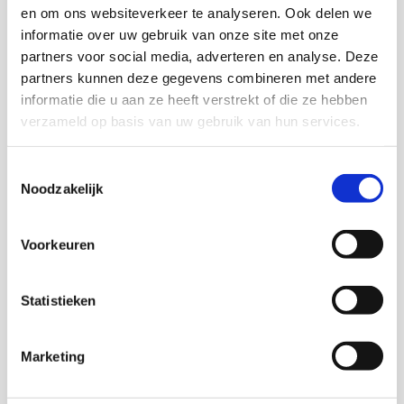
en om ons websiteverkeer te analyseren. Ook delen we
informatie over uw gebruik van onze site met onze
partners voor social media, adverteren en analyse. Deze
partners kunnen deze gegevens combineren met andere
informatie die u aan ze heeft verstrekt of die ze hebben
Jeugd en opvoeding
verzameld op basis van uw gebruik van hun services.
2024
Toestemmingsselectie
Hoe kunnen we eenzaamheid voorkomen?
Noodzakelijk
Voorkeuren
Frouke Sondeijker,
M. Maes,
Ildeniz Arslan,
Jiska Peper
Download deze publicatie
Statistieken
Marketing