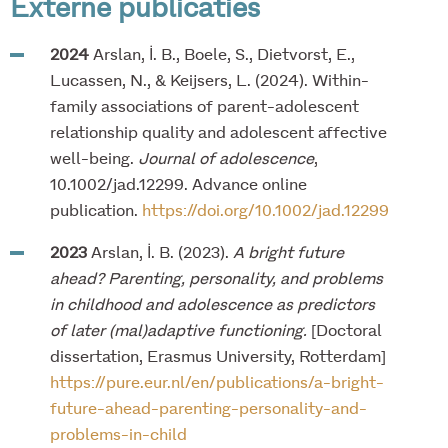
Externe publicaties
2024
Arslan, İ. B., Boele, S., Dietvorst, E.,
Lucassen, N., & Keijsers, L. (2024). Within-
family associations of parent-adolescent
relationship quality and adolescent affective
well-being.
Journal of adolescence
,
10.1002/jad.12299. Advance online
publication.
https://doi.org/10.1002/jad.12299
2023
Arslan, İ. B. (2023).
A bright future
ahead? Parenting, personality, and problems
in childhood and adolescence as predictors
of later (mal)adaptive functioning.
[Doctoral
dissertation, Erasmus University, Rotterdam]
https://pure.eur.nl/en/publications/a-bright-
future-ahead-parenting-personality-and-
problems-in-child