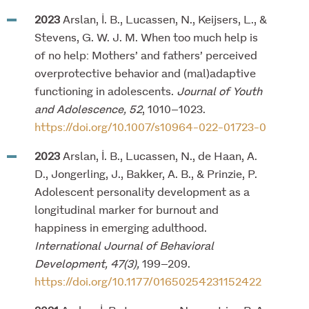
2023
Arslan, İ. B., Lucassen, N., Keijsers, L., &
Stevens, G. W. J. M. When too much help is
of no help: Mothers’ and fathers’ perceived
overprotective behavior and (mal)adaptive
functioning in adolescents.
Journal of Youth
and Adolescence, 52
, 1010–1023.
https://doi.org/10.1007/s10964-022-01723-0
2023
Arslan, İ. B., Lucassen, N., de Haan, A.
D., Jongerling, J., Bakker, A. B., & Prinzie, P.
Adolescent personality development as a
longitudinal marker for burnout and
happiness in emerging adulthood.
International Journal of Behavioral
Development, 47(3),
199–209.
https://doi.org/10.1177/01650254231152422