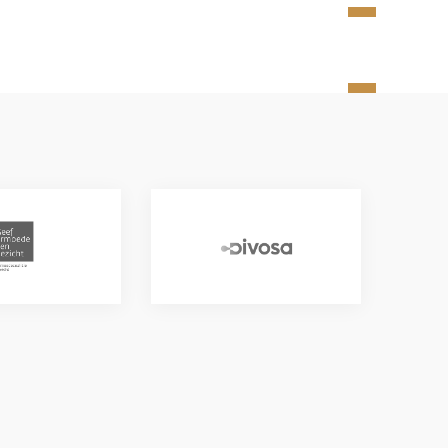
eCoalitie
Divosa
t