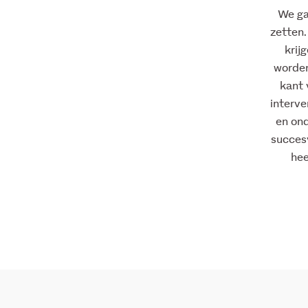
We ga
zetten.
krij
worden
kant 
interve
en on
succesv
hee