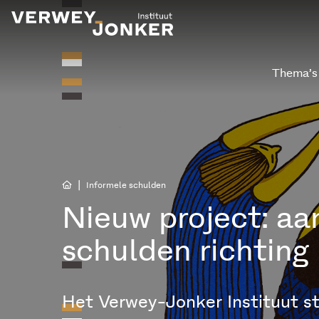
Thema’s
|
Informele schulden
Nieuw project: aa
schulden richting
Het Verwey-Jonker Instituut s