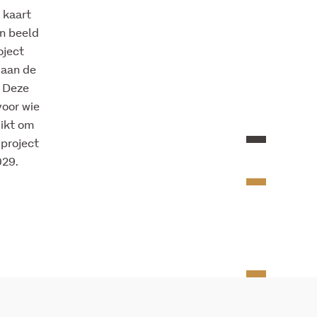
 kaart
in beeld
oject
 aan de
. Deze
voor wie
ikt om
 project
029.