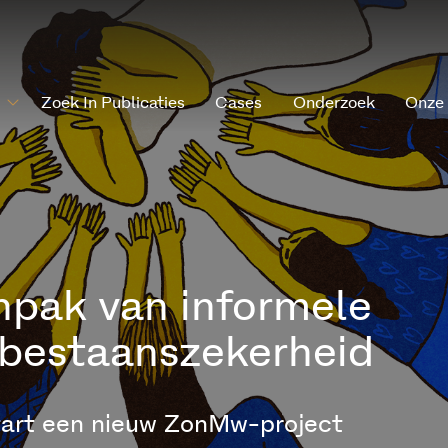
Zoek In Publicaties
Cases
Onderzoek
Onze
npak van informele
 bestaanszekerheid
tart een nieuw ZonMw-project