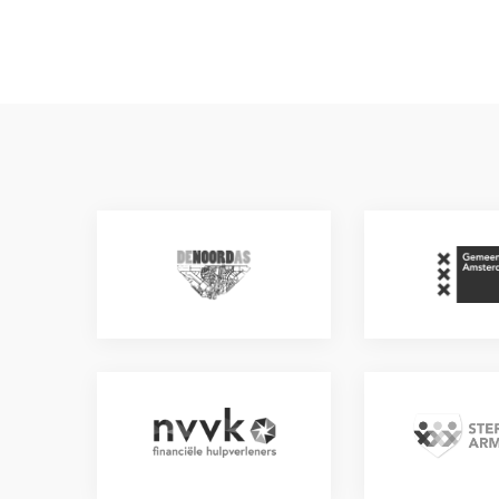
De
Gemeente
NoordAs
Amsterdam
NVVK
Sterk