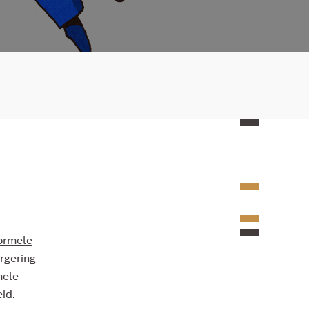
ormele
rgering
mele
id.