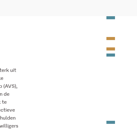
erk uit
ke
lp (AVS),
in de
 te
ectieve
chulden
willigers