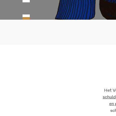
Het V
schuld
en 
sc