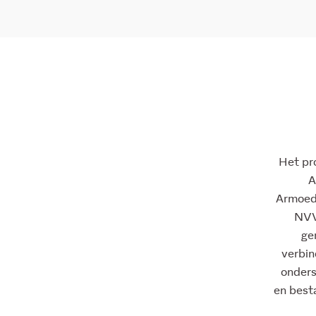
Het pr
A
Armoede
NVVK
ge
verbin
onders
en besta