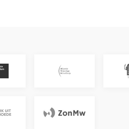
Alliantie
Armoed
Vrijwillige
Utrech
Schuldhulp
Zon