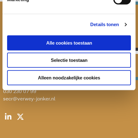
Details tonen
Alle cookies toestaan
Selectie toestaan
Verwey-Jonker Instituut
Giessenplein 59 C
3522 KE Utrecht
Alleen noodzakelijke cookies
030 230 07 99
secr@verwey-jonker.nl