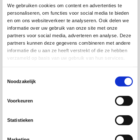
Doorzoek de website
We gebruiken cookies om content en advertenties te
personaliseren, om functies voor social media te bieden
en om ons websiteverkeer te analyseren. Ook delen we
informatie over uw gebruik van onze site met onze
partners voor social media, adverteren en analyse. Deze
partners kunnen deze gegevens combineren met andere
informatie die u aan ze heeft verstrekt of die ze hebben
Verwey-Jonker Instituut
verzameld op basis van uw gebruik van hun services.
Giessenplein 59 C
Toestemmingsselectie
3522 KE Utrecht
Noodzakelijk
(030) 230 07 99
Voorkeuren
Je kunt ons ook mailen op secr@verwey-jonker.nl
Statistieken
Marketing