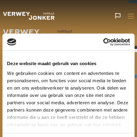
Websi
talen
Verwey-Jonker Instituut
Deze website maakt gebruik van cookies
Giessenplein 59 C
3522 KE Utrecht
We gebruiken cookies om content en advertenties te
personaliseren, om functies voor social media te bieden
en om ons websiteverkeer te analyseren. Ook delen we
030 230 07 99
informatie over uw gebruik van onze site met onze
secr@verwey-jonker.nl
partners voor social media, adverteren en analyse. Deze
partners kunnen deze gegevens combineren met andere
informatie die u aan ze heeft verstrekt of die ze hebben
verzameld op basis van uw gebruik van hun services.