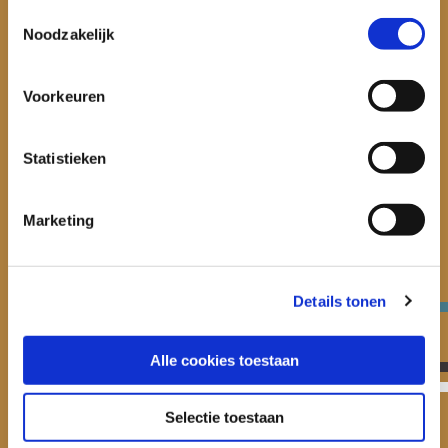
Toestemmingsselectie
Noodzakelijk
Thema’s
Publicaties en Cases
Voorkeuren
Onze onderzoekers
Onderzoek
Statistieken
Ook een onderzoek uit laten voeren?
Marketing
Neem contact op
Details tonen
Het Verwey-Jonker Instituut is onafhankelijk en
geeft via onderzoek en expertise richting aan de
Alle cookies toestaan
oplossing van actuele maatschappelijke
vraagstukken met het oog op een betere, vitale
Selectie toestaan
en stabiele samenleving.