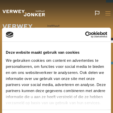
Websi
talen
Verwey-Jonker Instituut
Deze website maakt gebruik van cookies
Giessenplein 59 C
3522 KE Utrecht
We gebruiken cookies om content en advertenties te
personaliseren, om functies voor social media te bieden
en om ons websiteverkeer te analyseren. Ook delen we
030 230 07 99
informatie over uw gebruik van onze site met onze
secr@verwey-jonker.nl
partners voor social media, adverteren en analyse. Deze
partners kunnen deze gegevens combineren met andere
informatie die u aan ze heeft verstrekt of die ze hebben
verzameld op basis van uw gebruik van hun services.