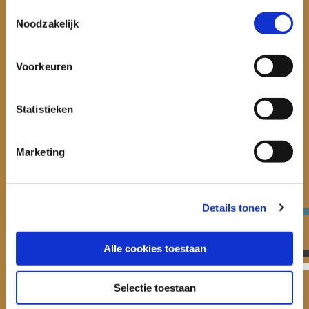
Toestemmingsselectie
Noodzakelijk
Thema’s
Publicaties en Cases
Voorkeuren
Onze onderzoekers
Onderzoek
Statistieken
Ook een onderzoek uit laten voeren?
Marketing
Neem contact op
Details tonen
Het Verwey-Jonker Instituut is onafhankelijk en
geeft via onderzoek en expertise richting aan de
Alle cookies toestaan
oplossing van actuele maatschappelijke
vraagstukken met het oog op een betere, vitale
Selectie toestaan
en stabiele samenleving.