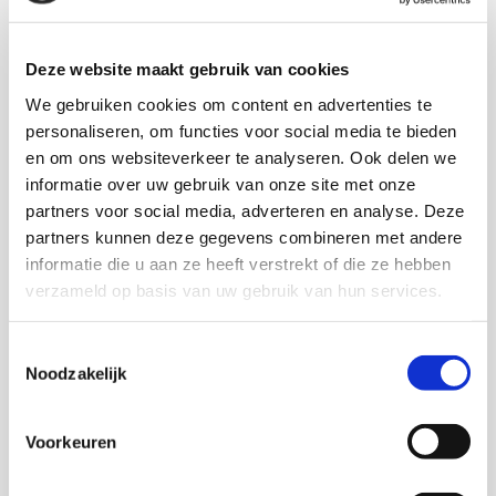
deelnemers zelf verantwoordelijk
maken, het voordoen via training,
Deze website maakt gebruik van cookies
luisteren, en vieren wat er te vieren
We gebruiken cookies om content en advertenties te
valt.
personaliseren, om functies voor social media te bieden
en om ons websiteverkeer te analyseren. Ook delen we
informatie over uw gebruik van onze site met onze
Maar ook kinderen hebben baat bij de projecten. Zo
partners voor social media, adverteren en analyse. Deze
gaven ze aan meer zelfvertrouwen te krijgen door
partners kunnen deze gegevens combineren met andere
deel te nemen aan projecten en activiteiten waar
informatie die u aan ze heeft verstrekt of die ze hebben
thuis geen geld voor is.
verzameld op basis van uw gebruik van hun services.
Toestemmingsselectie
Noodzakelijk
Voorkeuren