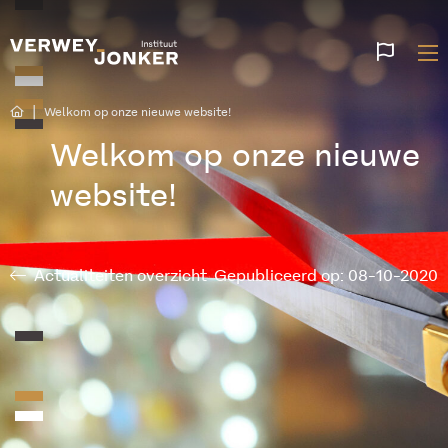
Websi
talen
|
Welkom op onze nieuwe website!
Welkom op onze nieuwe
website!
Actualiteiten overzicht
Gepubliceerd op: 08-10-2020