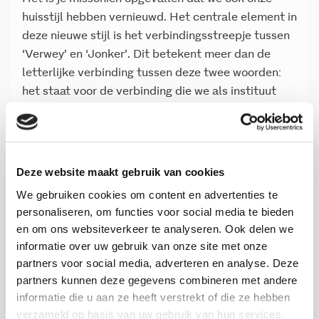
huisstijl hebben vernieuwd. Het centrale element in
deze nieuwe stijl is het verbindingsstreepje tussen
‘Verwey’ en ‘Jonker’. Dit betekent meer dan de
letterlijke verbinding tussen deze twee woorden:
het staat voor de verbinding die we als instituut
hebben met de samenleving en de verbinding die
we willen stimuleren ín de samenleving. Ook is het
een mooi beeld van hoe onze onderzoeken ontstaan
in interactie met opdrachtgevers en relevante
Deze website maakt gebruik van cookies
stakeholders.
We gebruiken cookies om content en advertenties te
personaliseren, om functies voor social media te bieden
Omdat we sinds 1996 onderzoeken publiceren,
en om ons websiteverkeer te analyseren. Ook delen we
hebben we meer dan 1300 unieke publicaties die
informatie over uw gebruik van onze site met onze
we van onze oude website naar de nieuwe moeten
partners voor social media, adverteren en analyse. Deze
verhuizen. We vinden het belangrijk dat deze
partners kunnen deze gegevens combineren met andere
allemaal direct vanaf de lancering van de nieuwe
informatie die u aan ze heeft verstrekt of die ze hebben
site te vinden zijn. Maar je zult misschien zien dat
verzameld op basis van uw gebruik van hun services.