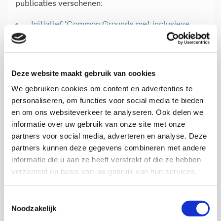
publicaties verschenen:
Initiatief ‘Common Grounds met inclusieve
werkgevers’ van Campus Woudhuis. Verslag 3e
projectperiode (november 2024 – december
2025)(2026)
Deze website maakt gebruik van cookies
Platform werk inclusief beperking (2026)
We gebruiken cookies om content en advertenties te
Aan de hand van een
Theory of Change (ToC)
personaliseren, om functies voor social media te bieden
of verandertheorie heeft het Verwey-Jonker
en om ons websiteverkeer te analyseren. Ook delen we
Instituut samen met Movisie een conceptueel
informatie over uw gebruik van onze site met onze
model ontwikkeld dat de basis vormt voor het
partners voor social media, adverteren en analyse. Deze
Platform WIB. Op deze
pagina
vind je de
partners kunnen deze gegevens combineren met andere
verandertheorie en het conceptuele model.
informatie die u aan ze heeft verstrekt of die ze hebben
Ook vind je hier een literatuurstudie waarin we
verzameld op basis van uw gebruik van hun services.
de werkzamele elementen in het werk van het
Platform beschrijven.
Toestemmingsselectie
We onderzochten wat de werkzame elementen
Noodzakelijk
zijn van het initiatief ‘Common Grounds met