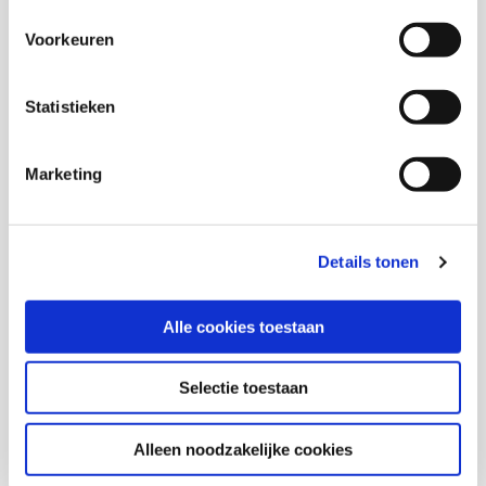
inclusieve werkgevers’ van Campus Woudhuis
Voorkeuren
(2024)
Eerste resultaten van het initiatief ‘Common
Grounds met inclusieve werkgevers’ van
Statistieken
Campus Woudhuis (2022)
Wat werkt bij participeren in werk?
Marketing
Literatuurstudie naar werkzame bestanddelen
van de verandertheorie van het Platform Werk
Inclusief Beperking (2022)
Details tonen
Initiatief ‘Werken met WerkWeb-Autisme’van
NVA en UMCG (2023)
Alle cookies toestaan
Wat werkt bij participeren in werk
Initiatief Praktijkleren Plus van Werkdag BV
Werkzame elementen en eerste resultaten
Selectie toestaan
(2023)
Initiatief Praktijkleren Plus 2e projectjaar:
Alleen noodzakelijke cookies
succesfactoren en resultaten (2025)