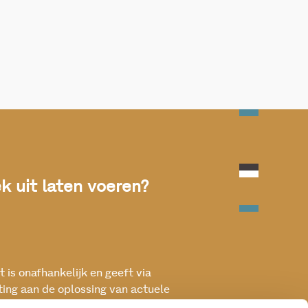
 uit laten voeren?
 is onafhankelijk en geeft via
ting aan de oplossing van actuele
ken met het oog op een betere, vitale