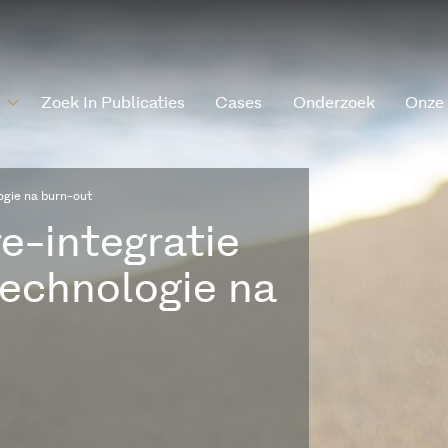
Zoek In Publicaties
Cases
Onderzoek
Onze
ogie na burn-out
e-integratie
echnologie na