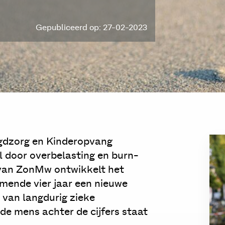
Gepubliceerd op: 27-02-2023
ugdzorg en Kinderopvang
al door overbelasting en burn-
t van ZonMw ontwikkelt het
mende vier jaar een nieuwe
 van langdurig zieke
e mens achter de cijfers staat