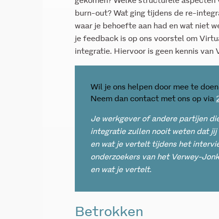
gekomen? Welke structurele aspecten v
burn-out? Wat ging tijdens de re-integra
waar je behoefte aan had en wat niet 
je feedback is op ons voorstel om Virtua
integratie. Hiervoor is geen kennis van V
Wil je ons helpen door mee te doen
Neem dan contact met ons op via
Je werkgever of andere partijen di
integratie zullen nooit weten dat j
en wat je vertelt tijdens het interv
onderzoekers van het Verwey-Jonke
en wat je vertelt.
Betrokken