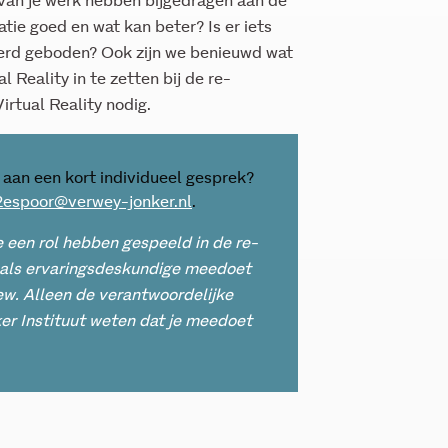
an je werk hebben bijgedragen aan de
tie goed en wat kan beter? Is er iets
werd geboden? Ook zijn we benieuwd wat
l Reality in te zetten bij de re-
irtual Reality nodig.
 aan een kort individueel gesprek?
2espoor@verwey-jonker.nl
.
e een rol hebben gespeeld in de re-
ij als ervaringsdeskundige meedoet
iew. Alleen de verantwoordelijke
r Instituut weten dat je meedoet