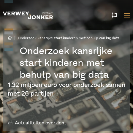
Websi
talen
|
Onderzoek kansrijke start kinderen met behulp van big data
Onderzoek kansrijke
start kinderen met
behulp van big data
1.32 miljoen euro voor onderzoek samen
met 26 partijen
Actualiteiten overzicht