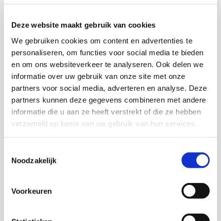
computerprogramma gebouwd dat eenvoudig te
gebruiken zal zijn. Ook wordt nagegaan hoe in de
Deze website maakt gebruik van cookies
praktijk de counseling hierover het beste plaats
We gebruiken cookies om content en advertenties te
kan vinden. Ouders en professionals worden vanaf
personaliseren, om functies voor social media te bieden
het begin betrokken bij het onderzoek en zij zullen
en om ons websiteverkeer te analyseren. Ook delen we
nagaan hoe de resultaten in de praktijk gebruikt
informatie over uw gebruik van onze site met onze
kunnen worden.
partners voor social media, adverteren en analyse. Deze
partners kunnen deze gegevens combineren met andere
Frouke Sondeijker is blij met de toekenning: ‘Ik ben
informatie die u aan ze heeft verstrekt of die ze hebben
oprecht nieuwsgierig naar of en hoe big data
verzameld op basis van uw gebruik van hun services.
kunnen helpen bij het flexibiliseren en gerichter
inzetten van aanbod teneinde kansenongelijkheid
Toestemmingsselectie
tegen te gaan.’
Noodzakelijk
Lees het
hele persbericht hier
.
Voorkeuren