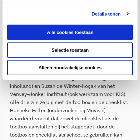
onderwijsinstelling als door middel van het maken
van afspraken met andere betrokkenen, in het
Details tonen
bijzonder de leerbedrijven.
Vrijblijvendheid voorbij
Alle cookies toestaan
De toolbox en checklist zijn ontwikkeld door drie
Selectie toestaan
mensen: Hanneke Felten van Movisie (ook
werkzaam voor Kennisplatform Inclusief
Alleen noodzakelijke cookies
Samenleven (KIS)), Machteld de Jong van
Lectoraat Diversiteitsvraagstukken (Hogeschool
Inholland) en Suzan de Winter-Koçak van het
Verwey-Jonker Instituut (ook werkzaam voor KIS).
Alle drie zijn ze blij met de toolbox en de checklist.
Hanneke Felten (onderzoeker bij Movisie)
waardeert vooral dat zowel de checklist als de
toolbox aansluiten bij het stagepact: door de
toolbox en checklist als school te gebruiken kan