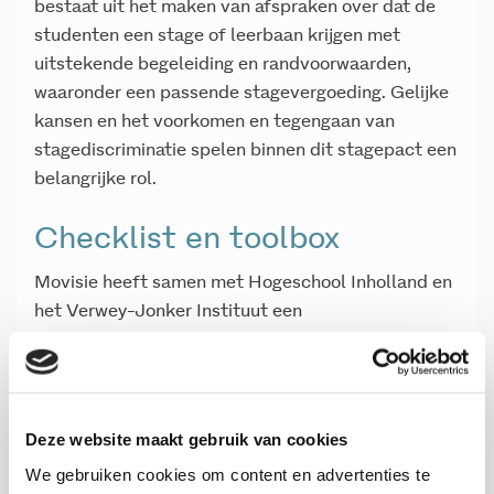
bestaat uit het maken van afspraken over dat de
studenten een stage of leerbaan krijgen met
uitstekende begeleiding en randvoorwaarden,
waaronder een passende stagevergoeding. Gelijke
kansen en het voorkomen en tegengaan van
stagediscriminatie spelen binnen dit stagepact een
belangrijke rol.
Checklist en toolbox
Movisie heeft samen met Hogeschool Inholland en
het Verwey-Jonker Instituut een
checklist
ontwikkeld voor directies en besturen
van mbo’s. Deze checklist bestaat uit zeven taken
die elke onderwijsinstelling moet oppakken om de
aanpak van stagediscriminatie goede invulling te
Deze website maakt gebruik van cookies
geven. Aanvullend op de checklist hebben de drie
We gebruiken cookies om content en advertenties te
partijen een
toolbox
ontwikkeld met extra