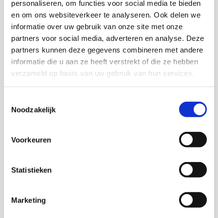
personaliseren, om functies voor social media te bieden
handvatten hoe je als mbo-onderwijsinstelling deze
en om ons websiteverkeer te analyseren. Ook delen we
zeven taken uit kunt voeren. In de toolbox wordt
informatie over uw gebruik van onze site met onze
beschreven waarom deze taken belangrijk zijn met
partners voor social media, adverteren en analyse. Deze
een stappenplan hoe deze taken uit te voeren, om
partners kunnen deze gegevens combineren met andere
stagediscriminatie aan te pakken en gelijke kansen
informatie die u aan ze heeft verstrekt of die ze hebben
te bevorderen.
verzameld op basis van uw gebruik van hun services.
Deze toolbox is speciaal gemaakt voor
Toestemmingsselectie
onderwijsprofessionals die de verantwoordelijkheid
Noodzakelijk
hebben om het stagebeleid vorm te geven binnen
een mbo-instelling. Deze onderwijsprofessionals
Voorkeuren
werken hierin nauw samen met anderen zoals
stagecoördinatoren, BPV-coördinatoren
(beroepspraktijkvorming-coördinatoren) en
Statistieken
stagebegeleiders. De toolbox gaat in op de rol die
mbo-instellingen kunnen oppakken, zowel wat
Marketing
betreft activiteiten binnen de eigen