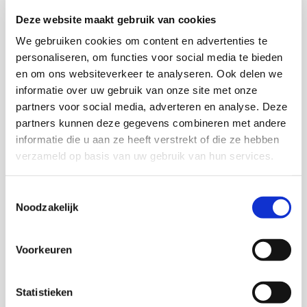
Daarnaast bleken er ook moeders te zijn met een
Deze website maakt gebruik van cookies
meer pragmatische houding. Dit waren de Tilburgse
We gebruiken cookies om content en advertenties te
moeders met een praktische opleiding. Zij
personaliseren, om functies voor social media te bieden
idealiseerden diversiteit niet. Ze waren er, anders
en om ons websiteverkeer te analyseren. Ook delen we
dan de idealisten negatiever over, bijvoorbeeld
informatie over uw gebruik van onze site met onze
over de aanpassingen aan schoolfeestjes zoals
partners voor social media, adverteren en analyse. Deze
kerst. En wat hen betreft mocht Zwarte Piet
partners kunnen deze gegevens combineren met andere
blijven. Maar in de praktijk gingen zij veel meer en
informatie die u aan ze heeft verstrekt of die ze hebben
opener het contact aan met moeders en kinderen
verzameld op basis van uw gebruik van hun services.
met een migratieachtergrond.
Toestemmingsselectie
Realisten
Noodzakelijk
Dan was er nog een groep moeders, de meesten
Voorkeuren
eveneens Tilburgs, met een meer ‘realistische’
houding: zij accepteerden de diversiteit in hun
Statistieken
omgeving als vanzelfsprekend, als een dagelijkse