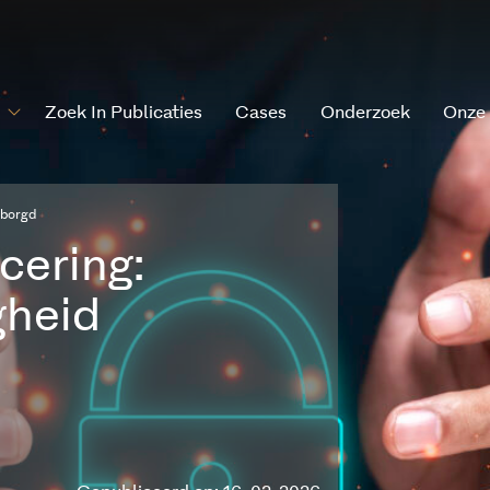
Zoek In Publicaties
Cases
Onderzoek
Onze
rborgd
cering:
gheid