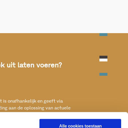
 uit laten voeren?
 is onafhankelijk en geeft via
ting aan de oplossing van actuele
ken met het oog op een betere, vitale
Alle cookies toestaan