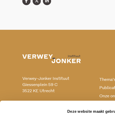
Verwey-Jonker Instituut
Thema’
Giessenplein 59 C
Publica
3522 KE Utrecht
Onze on
Onderz
030 230 07 99
secr@verwey-jonker.nl
Deze website maakt gebru