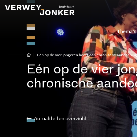
Thema’s
|
Eén op de vier jongeren heeft een chronische aandoening
Eén op de vier jo
chronische aando
Actualiteiten overzicht