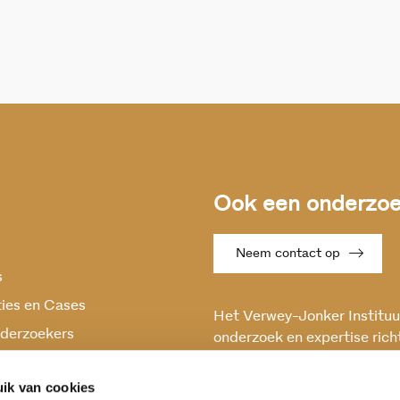
Ook een onderzoek
Neem contact op
s
ties en Cases
Het Verwey-Jonker Instituut
derzoekers
onderzoek en expertise rich
maatschappelijke vraagstuk
oek
en stabiele samenleving.
ik van cookies