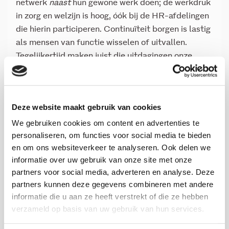
netwerk
naast
hun gewone werk doen; de werkdruk
in zorg en welzijn is hoog, óók bij de HR-afdelingen
die hierin participeren. Continuïteit borgen is lastig
als mensen van functie wisselen of uitvallen.
Tegelijkertijd maken juist die uitdagingen onze
missie nog relevanter. Door open met elkaar te
praten over hindernissen – of het nu gaat om
gebrek aan tijd, ingewikkelde regelgeving of
Deze website maakt gebruik van cookies
aarzeling om informatie te delen – creëren we
begrip en lossen we samen knelpunten op. Het
We gebruiken cookies om content en advertenties te
personaliseren, om functies voor social media te bieden
mooie is dat ondanks de hobbels niemand de
en om ons websiteverkeer te analyseren. Ook delen we
uitgangspunten in twijfel trekt: iedereen gelooft in
informatie over uw gebruik van onze site met onze
het belang en wil ervoor gaan. Die gedeelde
partners voor social media, adverteren en analyse. Deze
motivatie helpt ons om door te zetten, ook als het
partners kunnen deze gegevens combineren met andere
even tegenzit.
informatie die u aan ze heeft verstrekt of die ze hebben
verzameld op basis van uw gebruik van hun services.