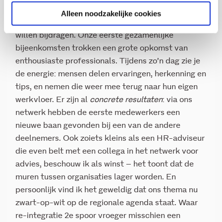
hebben bereikt. Na een jaar hard werken staat er
Alleen noodzakelijke cookies
een levendig netwerk van organisaties die allemaal
willen bijdragen. Onze eerste gezamenlijke
bijeenkomsten trokken een grote opkomst van
enthousiaste professionals. Tijdens zo’n dag zie je
de energie: mensen delen ervaringen, herkenning en
tips, en nemen die weer mee terug naar hun eigen
werkvloer. Er zijn al
concrete resultaten
: via ons
netwerk hebben de eerste medewerkers een
nieuwe baan gevonden bij een van de andere
deelnemers. Ook zoiets kleins als een HR-adviseur
die even belt met een collega in het netwerk voor
advies, beschouw ik als winst – het toont dat de
muren tussen organisaties lager worden. En
persoonlijk vind ik het geweldig dat ons thema nu
zwart-op-wit op de regionale agenda staat. Waar
re-integratie 2e spoor vroeger misschien een