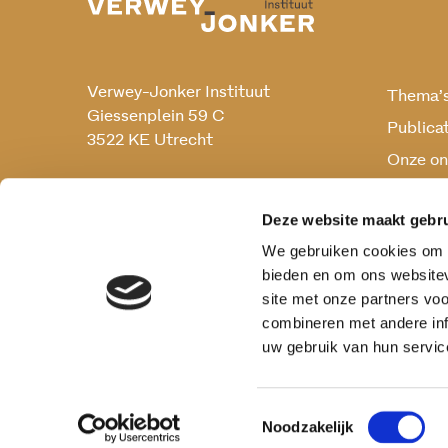
Verwey-Jonker Instituut
Thema’
Giessenplein 59 C
Publica
3522 KE Utrecht
Onze on
Onderz
030 230 07 99
secr@verwey-jonker.nl
Deze website maakt gebru
We gebruiken cookies om c
bieden en om ons websitev
site met onze partners vo
combineren met andere inf
uw gebruik van hun servic
Toestemmingsselectie
Noodzakelijk
Privacy reglement
Cookies
Disclaimer
Vera