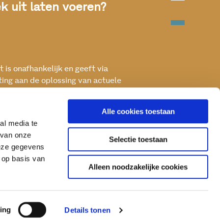
 uit laten voeren?
 is onafhankelijk en geeft via
ting aan de oplossing van actuele
ken met het oog op een betere, vitale
Alle cookies toestaan
al media te
 van onze
Selectie toestaan
deze gegevens
 op basis van
Alleen noodzakelijke cookies
ing
Details tonen