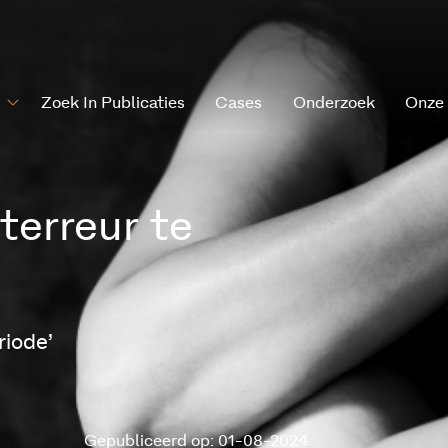
Zoek In Publicaties
Cases
Onderzoek
Onze
terreur te
riode’
Gepubliceerd op: 01-08-2024