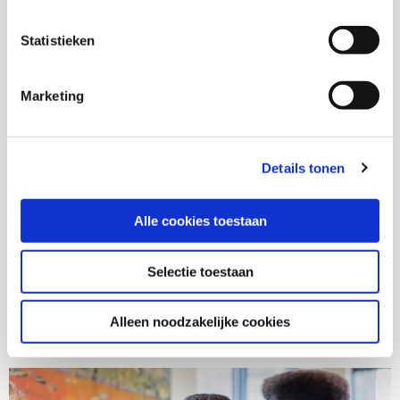
26-09-24
Statistieken
Preventie en re-integratie bij burn-
out: inzichten van
Marketing
ervaringsdeskundigen
Het Verwey-Jonker Instituut ontwikkelt een
nieuwe werkwijze voor werknemers die langdurig
Details tonen
zijn uitgevallen. Zij krijgen ondersteuning met
behulp van technologische innovaties zoals
Alle cookies toestaan
Virtual Reality, om weer duurzaam mee te doen
op de arbeidsmarkt. Inzichten van
ervaringdeskundigen helpen bij deze
Selectie toestaan
ontwikkeling.
Alleen noodzakelijke cookies