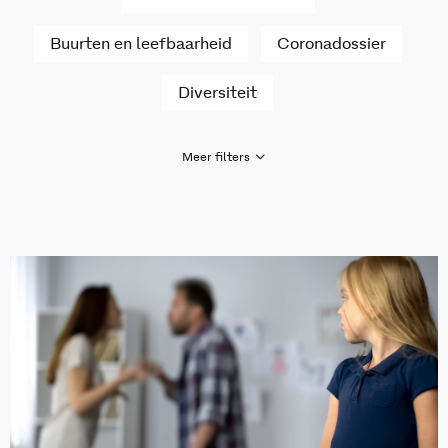
Buurten en leefbaarheid
Coronadossier
Diversiteit
Meer filters
Gezondheid en zorg
Huiselijk geweld en kindermishandeling
Inburgering nieuwkomers
Jeugd en opvoeding
Jeugdhulp
Ondermijning, criminaliteit en veiligheid