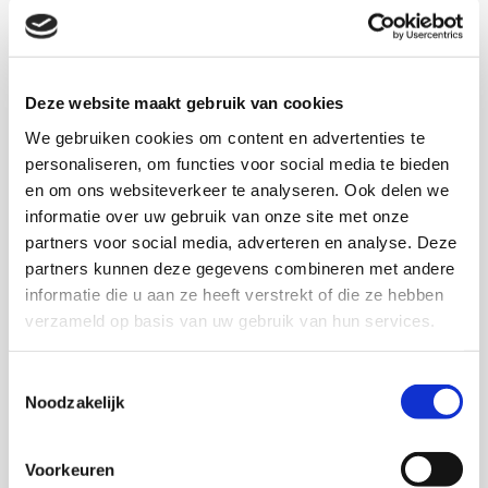
Universiteit Amsterdam bleek dat er verschillen
zijn in hoe ouders zich hierin opstellen. In een
nieuw Engelstalig artikel gaan we hier dieper op
Deze website maakt gebruik van cookies
in.
We gebruiken cookies om content en advertenties te
personaliseren, om functies voor social media te bieden
en om ons websiteverkeer te analyseren. Ook delen we
informatie over uw gebruik van onze site met onze
partners voor social media, adverteren en analyse. Deze
partners kunnen deze gegevens combineren met andere
informatie die u aan ze heeft verstrekt of die ze hebben
verzameld op basis van uw gebruik van hun services.
Toestemmingsselectie
Noodzakelijk
Artikel
Voorkeuren