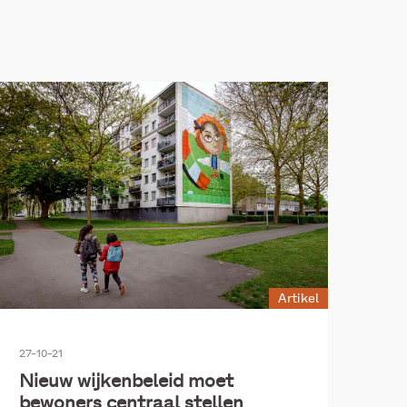
mers
Jeugd en opvoeding
kkeling
Overig
g 2021
Artikel
27-10-21
Nieuw wijkenbeleid moet
bewoners centraal stellen