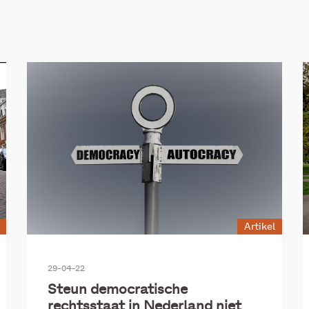
ijk geweld en kindermishandeling
Inburgering nieuwko
mijning, criminaliteit en veiligheid
Onderwijs en ontwi
atie en verbinding
Sociaal domein
Wet inburgerin
Artikel
29-04-22
Steun democratische
rechtsstaat in Nederland niet