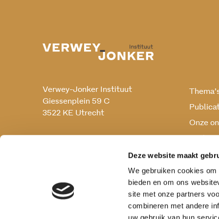
Verwey-Jonker Instituut
Thema’
Giessenplein 59 C
Publica
3522 KE Utrecht
Onze on
Onderz
030 230 07 99
secr@verwey-jonker.nl
Deze website maakt gebru
We gebruiken cookies om c
bieden en om ons websitev
site met onze partners vo
combineren met andere inf
uw gebruik van hun servic