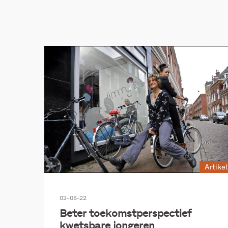
Gezondheid en zorg
Huisel
Jeugdhulp
Onder
Polaris
Artikel
03-05-22
Beter toekomstperspectief
kwetsbare jongeren