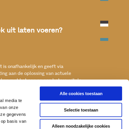
 uit laten voeren?
 is onafhankelijk en geeft via
ting aan de oplossing van actuele
ken met het oog op een betere, vitale
Alle cookies toestaan
al media te
 van onze
Selectie toestaan
deze gegevens
 op basis van
Alleen noodzakelijke cookies