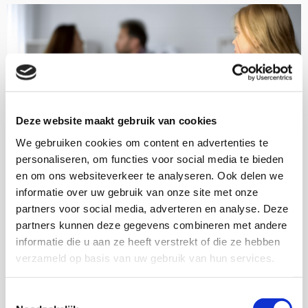
Deze website maakt gebruik van cookies
We gebruiken cookies om content en advertenties te
personaliseren, om functies voor social media te bieden
Artikel
en om ons websiteverkeer te analyseren. Ook delen we
informatie over uw gebruik van onze site met onze
partners voor social media, adverteren en analyse. Deze
20-11-24
partners kunnen deze gegevens combineren met andere
Contact met beide ouders na
informatie die u aan ze heeft verstrekt of die ze hebben
scheiding niet altijd vanzelfsprekend
verzameld op basis van uw gebruik van hun services.
Na een scheiding is het over het algemeen het
beste voor kinderen om contact met beide
Toestemmingsselectie
ouders te houden. Maar er kunnen ook goede