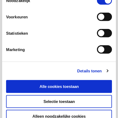
Noodzakelijk
redenen waarom contact met eén van de ouders
niet in het belang van het kind is. Het Verwey-
Voorkeuren
Jonker Instituut deed onderzoek naar deze
groep kinderen waarbij contact met één van de
Statistieken
ouders niet veilig is. Hoe kunnen we deze
kinderen (en hun ouders) het beste
ondersteunen?
Marketing
Details tonen
Alle cookies toestaan
Selectie toestaan
Alleen noodzakelijke cookies