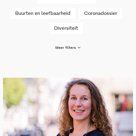
Buurten en leefbaarheid
Coronadossier
Diversiteit
Meer filters
Gezondheid en zorg
Huiselijk geweld en kindermishandeling
Inburgering nieuwkomers
Jeugd en opvoeding
Jeugdhulp
Ondermijning, criminaliteit en veiligheid